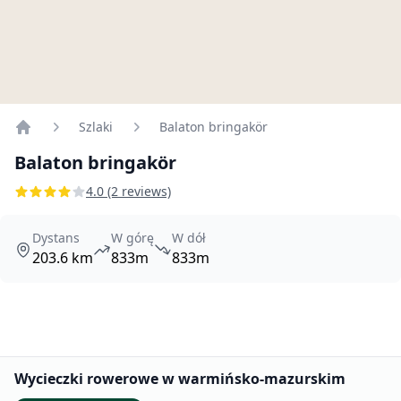
Szlaki
Balaton bringakör
Home
Balaton bringakör
4.0 (2 reviews)
Dystans
W górę
W dół
203.6 km
833m
833m
Promowane
Wycieczki rowerowe w warmińsko-mazurskim