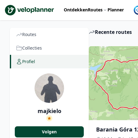
VeloPlanner
Ontdekken
Routes
Planner
Recente routes
Routes
Collecties
Profiel
majkielo
Barania Góra 1
Volgen