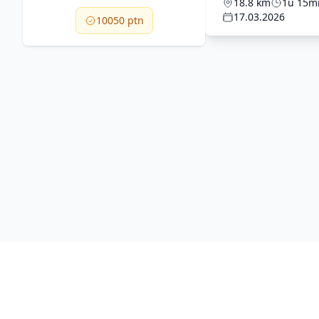
18.8 km
1u 15m
17.03.2026
10050 ptn