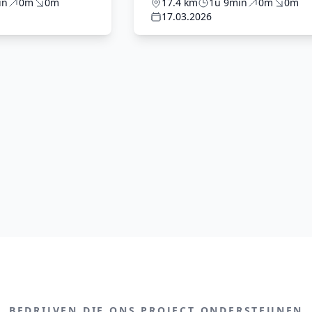
in
0m
0m
17.4 km
1u 9min
0m
0m
17.03.2026
BEDRIJVEN DIE ONS PROJECT ONDERSTEUNEN