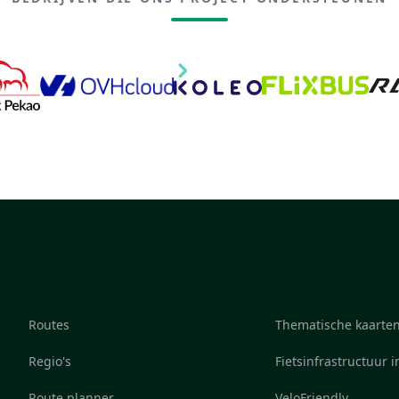
Routes
Thematische kaarte
Regio's
Fietsinfrastructuur 
Route planner
VeloFriendly