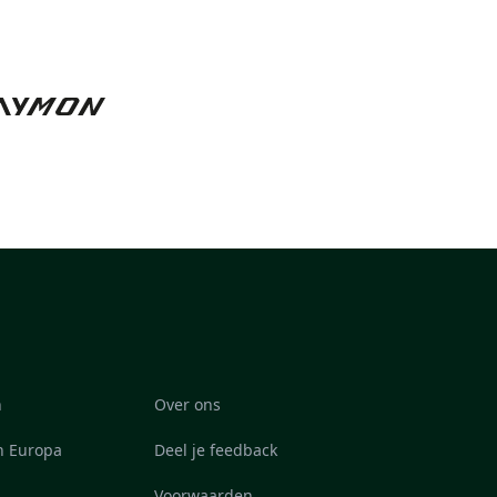
n
Over ons
in Europa
Deel je feedback
Voorwaarden