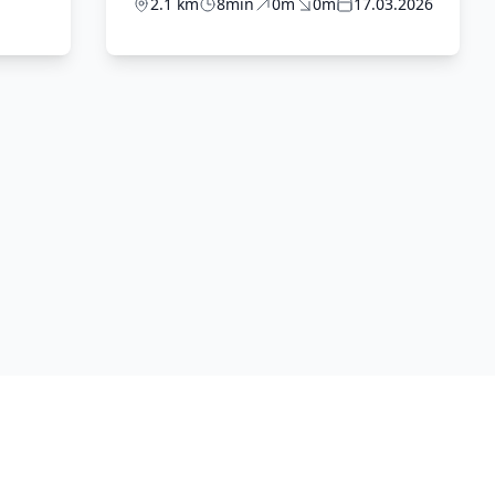
2.1 km
8min
0m
0m
17.03.2026