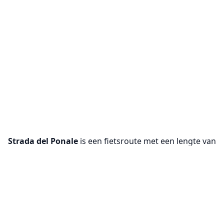
Strada del Ponale
is een fietsroute met een lengte van
10.3 km. Tijdens de route klimmen fietsers 1022 m en
dalen ze 433 m.
Cookie-instellingen
We gebruiken cookies om de
basisfunctionaliteit van onze website te
VeloPlanner is nu beschikbaar op mobiel!
waarborgen (vereist) en om je ervaring te