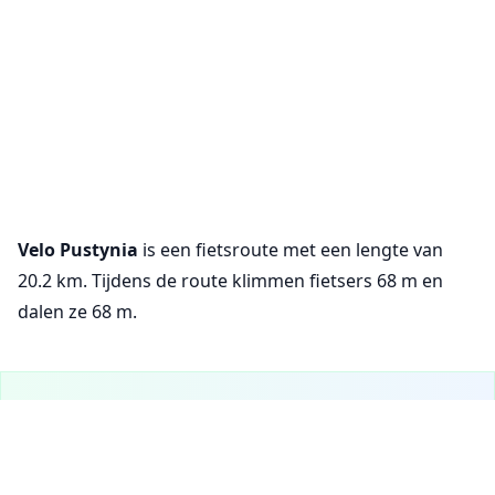
Velo Pustynia
is een fietsroute met een lengte van
20.2 km. Tijdens de route klimmen fietsers 68 m en
dalen ze 68 m.
VeloPlanner is nu beschikbaar op mobiel!
Download onze mobiele app om fietsroutes te verkennen
Cookie-instellingen
en je ritten onderweg te plannen.