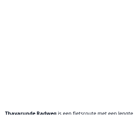
Thayarunde Radweg
is een fietsroute met een lengte
van 107.1 km. Tijdens de route klimmen fietsers 1074
m en dalen ze 1115 m.
Cookie-instellingen