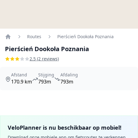
Routes
Pierścień Dookoła Poznania
Home
Pierścień Dookoła Poznania
2.5 (2 reviews)
Afstand
Stijging
Afdaling
170.9 km
793m
793m
VeloPlanner is nu beschikbaar op mobiel!
Download onze mobiele app om fietsroutes te verkennen