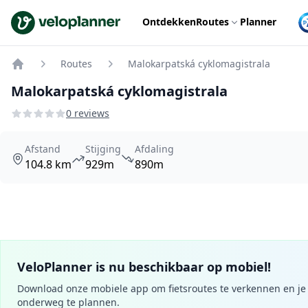
VeloPlanner
Ontdekken
Routes
Planner
Routes
Malokarpatská cyklomagistrala
Home
Malokarpatská cyklomagistrala
0 reviews
Afstand
Stijging
Afdaling
104.8 km
929m
890m
VeloPlanner is nu beschikbaar op mobiel!
Download onze mobiele app om fietsroutes te verkennen en je 
onderweg te plannen.