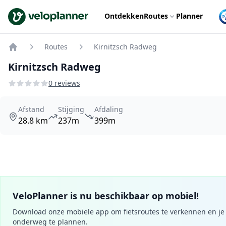
VeloPlanner
Ontdekken
Routes
Planner
Routes
Kirnitzsch Radweg
Home
Kirnitzsch Radweg
0 reviews
Afstand
Stijging
Afdaling
28.8 km
237m
399m
VeloPlanner is nu beschikbaar op mobiel!
Download onze mobiele app om fietsroutes te verkennen en je 
onderweg te plannen.