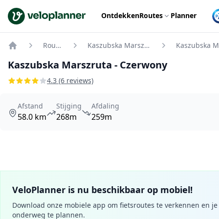
VeloPlanner
Ontdekken
Routes
Planner
Routes
Kaszubska Marszruta
Home
Kaszubska Marszruta - Czerwony
4.3 (6 reviews)
Afstand
Stijging
Afdaling
58.0 km
268m
259m
VeloPlanner is nu beschikbaar op mobiel!
Download onze mobiele app om fietsroutes te verkennen en je 
onderweg te plannen.