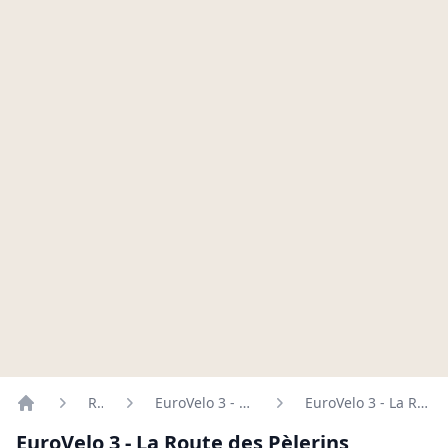
Routes
EuroVelo 3 - Pilgrims Route
EuroVelo 3 - La Route des Pèlerins
Home
EuroVelo 3 - La Route des Pèlerins