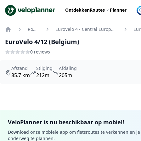
VeloPlanner
Ontdekken
Routes
Planner
Routes
EuroVelo 4 - Central Europe Route
Home
EuroVelo 4/12 (Belgium)
0 reviews
Afstand
Stijging
Afdaling
85.7 km
212m
205m
VeloPlanner is nu beschikbaar op mobiel!
Download onze mobiele app om fietsroutes te verkennen en je 
onderweg te plannen.