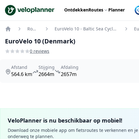
VeloPlanner
Ontdekken
Routes
Planner
Routes
EuroVelo 10 - Baltic Sea Cycle Route
Home
EuroVelo 10 (Denmark)
0 reviews
Afstand
Stijging
Afdaling
564.6 km
2664m
2657m
VeloPlanner is nu beschikbaar op mobiel!
Download onze mobiele app om fietsroutes te verkennen en je 
onderweg te plannen.