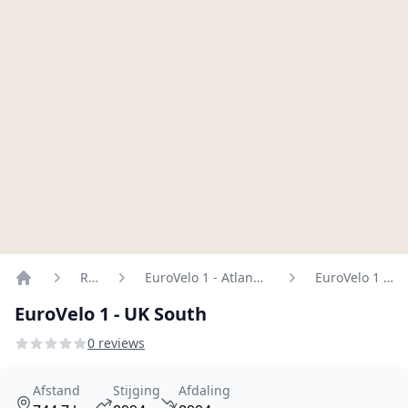
Routes
EuroVelo 1 - Atlantic Coast Route
EuroVelo 1 - UK South
Home
EuroVelo 1 - UK South
0 reviews
Afstand
Stijging
Afdaling