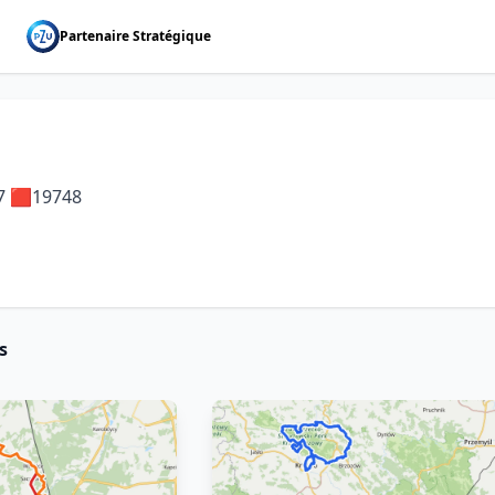
Partenaire Stratégique
7 🟥19748
s