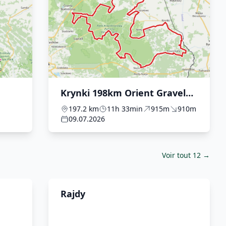
Krynki 198km Orient Gravel
2026
197.2 km
11h 33min
915m
910m
09.07.2026
Voir tout 12 →
Rajdy