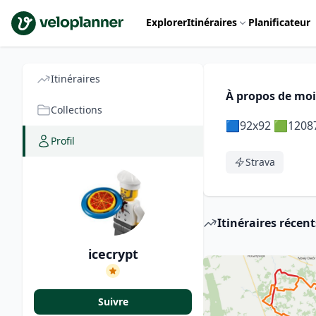
VeloPlanner
Explorer
Itinéraires
Planificateur
Itinéraires
À propos de moi
Collections
🟦92x92 🟩1208
Profil
Strava
Itinéraires récent
icecrypt
Suivre