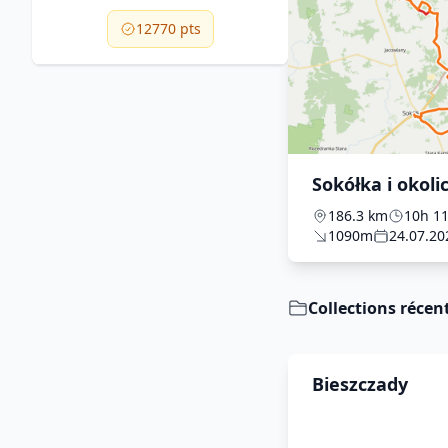
12770 pts
Sokółka i okoli
186.3 km
10h 1
1090m
24.07.20
Collections récen
Bieszczady