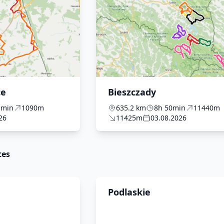
ce
Bieszczady
1min
1090m
635.2 km
8h 50min
11440m
26
11425m
03.08.2026
tes
Podlaskie