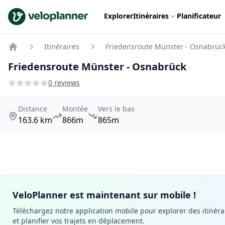
VeloPlanner
Explorer
Itinéraires
Planificateur
Itinéraires
Friedensroute Münster - Osnabrüc
Home
Friedensroute Münster - Osnabrück
0 reviews
Distance
Montée
Vers le bas
163.6 km
866m
865m
VeloPlanner est maintenant sur mobile !
Téléchargez notre application mobile pour explorer des itinéra
et planifier vos trajets en déplacement.