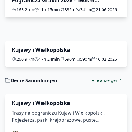
Pogranicza Gravel 2026 - 160km
(nieoficjalna)
163.2 km
11h 15min
332m
341m
21.06.2026
Kujawy i Wielkopolska
260.9 km
17h 24min
590m
590m
16.02.2026
Deine Sammlungen
Alle anzeigen 1 →
Kujawy i Wielkopolska
Trasy na pograniczu Kujaw i Wielkopolski.
Pojezierza, parki krajobrazowe, puste
(po)kopalniane przestrzenie.