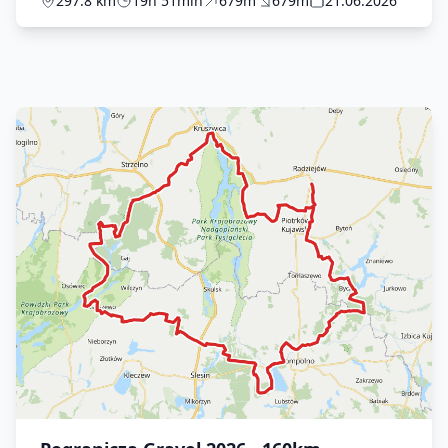
297.8 km
19h 51min
679m
679m
21.06.2026