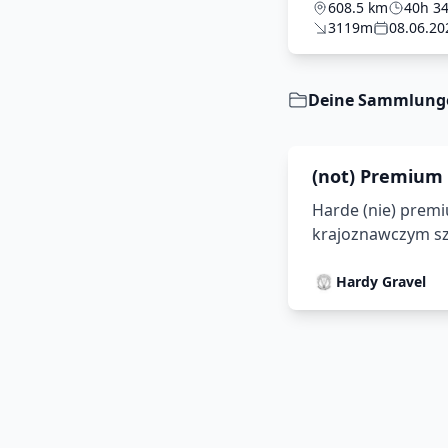
608.5 km
40h 3
3119m
08.06.20
Deine Sammlung
(not) Premium
Gravel
Harde (nie) prem
krajoznawczym s
Hardy Gravel