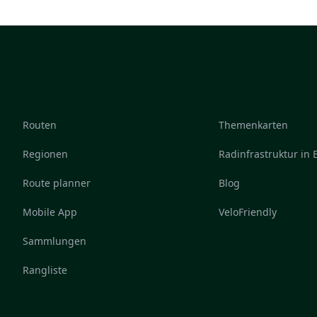
Routen
Themenkarten
Regionen
Radinfrastruktur in
Route planner
Blog
Mobile App
VeloFriendly
Sammlungen
Rangliste