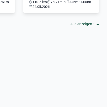
761m
110.2 km
7h 21min
446m
440m
24.05.2026
Alle anzeigen 1 →