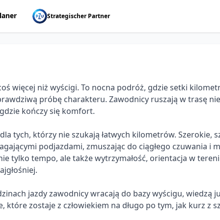
laner
Strategischer Partner
coś więcej niż wyścigi. To nocna podróż, gdzie setki kilom
rawdziwą próbę charakteru. Zawodnicy ruszają w trasę nie t
gdzie kończy się komfort.

la tych, którzy nie szukają łatwych kilometrów. Szerokie, sz
agającymi podjazdami, zmuszając do ciągłego czuwania i 
 nie tylko tempo, ale także wytrzymałość, orientacja w teren
jgłośniej.

zinach jazdy zawodnicy wracają do bazy wyścigu, wiedzą już