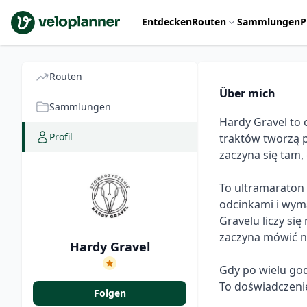
VeloPlanner
Entdecken
Routen
Sammlungen
P
Routen
Über mich
Sammlungen
Hardy Gravel to 
Profil
traktów tworzą p
zaczyna się tam, 
To ultramaraton d
odcinkami i wym
Gravelu liczy się
zaczyna mówić na
Hardy Gravel
Gdy po wielu god
Folgen