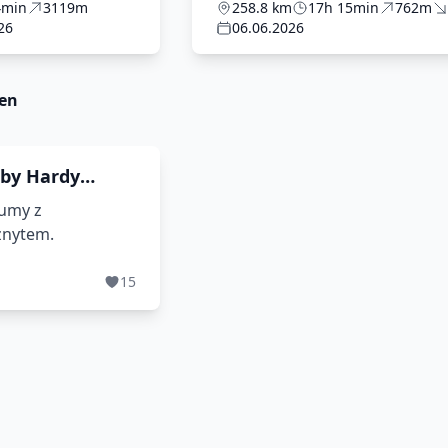
4min
3119m
258.8 km
17h 15min
762m
26
06.06.2026
en
 by Hardy
iumy z
znytem.
15