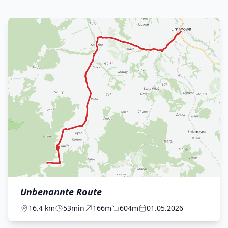
Unbenannte Route
16.4 km
53min
166m
604m
01.05.2026