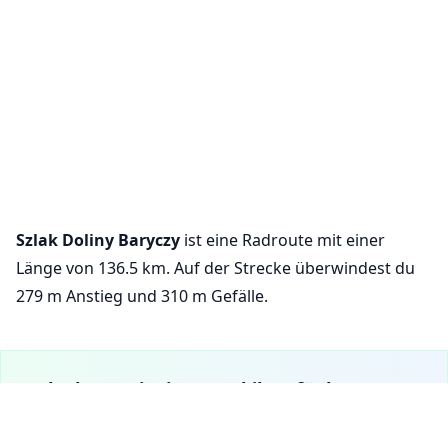
Szlak Doliny Baryczy
ist eine Radroute mit einer
Länge von 136.5 km. Auf der Strecke überwindest du
279 m Anstieg und 310 m Gefälle.
VeloPlanner ist jetzt mobil verfügbar!
Laden Sie unsere mobile App herunter, um Radrouten zu
erkunden und Ihre Fahrten unterwegs zu planen.
Cookie-Einstellungen