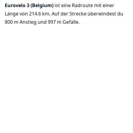
Eurovelo 3 (Belgium)
ist eine Radroute mit einer
Länge von 214.6 km. Auf der Strecke überwindest du
800 m Anstieg und 997 m Gefälle.
VeloPlanner ist jetzt mobil verfügbar!
Cookie-Einstellungen
Laden Sie unsere mobile App herunter, um Radrouten zu
Wir verwenden Cookies, um die
erkunden und Ihre Fahrten unterwegs zu planen.
Grundfunktionalität unserer Website
sicherzustellen (erforderlich) und dein
Erlebnis zu verbessern (optional, für
Analysezwecke).
Mehr erfahren
Diese Route ist Teil von
Nur notwendige
Alle akzeptieren
EuroVelo 3 - Pilgrims Route
Nahegelegene Routen