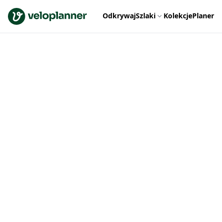
VeloPlanner
Odkrywaj
Szlaki
Kolekcje
Planer