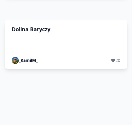
Dolina Baryczy
_KamilM_
20