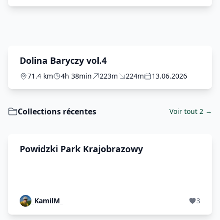
Dolina Baryczy vol.4
71.4 km
4h 38min
223m
224m
13.06.2026
Collections récentes
Voir tout 2 →
Powidzki Park Krajobrazowy
_KamilM_
3