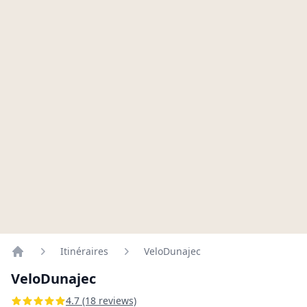
Itinéraires
VeloDunajec
Home
VeloDunajec
4.7 (18 reviews)