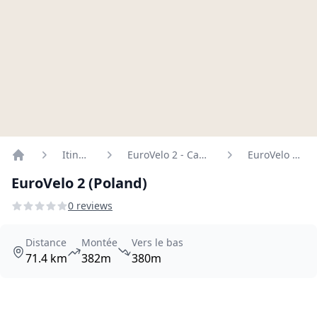
Itinéraires
EuroVelo 2 - Capitals Route
EuroVelo 2 (Poland)
Home
EuroVelo 2 (Poland)
0 reviews
Distance
Montée
Vers le bas
71.4 km
382m
380m