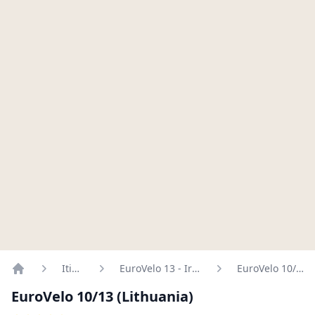
Itinéraires
EuroVelo 13 - Iron Curtain Trail
EuroVelo 10/13 (Lithuania)
Home
EuroVelo 10/13 (Lithuania)