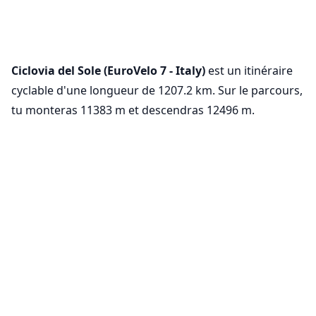
Ciclovia del Sole (EuroVelo 7 - Italy)
est un itinéraire
cyclable d'une longueur de 1207.2 km. Sur le parcours,
tu monteras 11383 m et descendras 12496 m.
VeloPlanner est maintenant sur mobile !
Paramètres des cookies
Téléchargez notre application mobile pour explorer des
Nous utilisons des cookies pour assurer le
itinéraires cyclables et planifier vos trajets en
déplacement.
fonctionnement de base de notre site (requis)
et améliorer ton expérience (facultatif, à des
fins d'analyse).
En savoir plus
Essentiels uniquement
Tout accepter
Cet itinéraire fait partie de