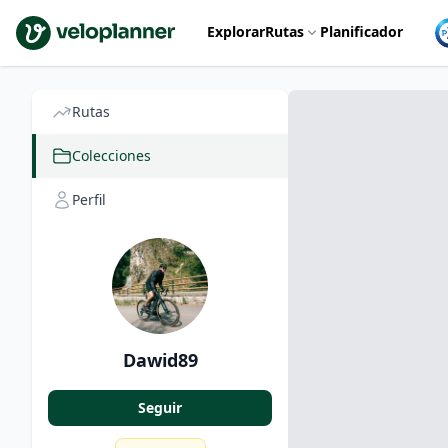
VeloPlanner
Explorar
Rutas
Planificador
Rutas
Colecciones
Perfil
Dawid89
Seguir