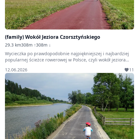
(family) Wokół Jeziora Czorsztyńskiego
29.3 km
308m ↑
308m ↓
Wycieczka po prawdopodobnie najpiękniejszej i najbardziej
popularnej ścieżce rowerowej w Polsce, czyli wokół jeziora
Czorsztyńskiego, po wszystkich wybudowanych odcinkach w
12.06.2026
11
ramach trasy VeloDunajec oraz Ścieżki wokół jeziora
Czorsztyńskiego (o roboczej nazwie VeloCzorsztyn). Warianty
łatwiejszy, czyli z opcją przepłynięcia statkami/gondolkami
między zamkami w Niedzicy i Czorsztynie (rekomendowana
dla rodzin z dziećmi od maja do września).Rozpocząć można
w dowolnym miejscu, zjeżdżając na brzegi jeziora z wyżej
położonych miejscowości (są stworzone drogi dojazdowe).
Najbardziej dogodne parkingi znajdują się w Dębnie
Podhalańskim, Maniowach, Kluszkowcach (stacja narciarska
Czorsztyn-Ski lub parking przy organach Hasiora).Wszystkim
którzy startują z Dębna Podhalańskiego proponujemy