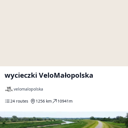
wycieczki VeloMałopolska
velomalopolska
24 routes
1256 km
10941m