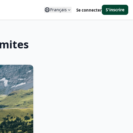
Français
S'inscrire
Se connecter
imites