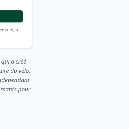
remium, tu
 qui a créé
aire du vélo,
 indépendant
uissants pour