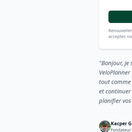
Renouvellem
acceptes n
"Bonjour, je
VeloPlanner d
tout comme v
et continuer
planifier vo
Kacper G
Fondateur