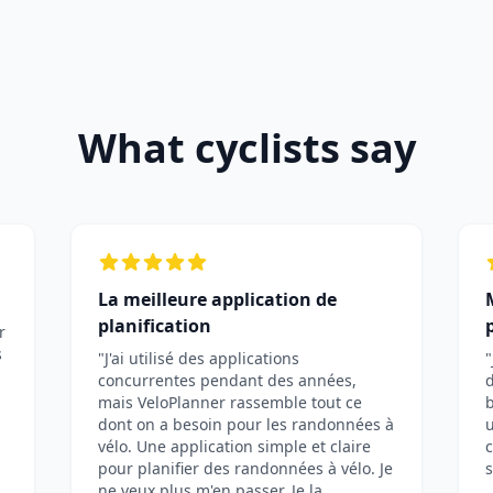
What cyclists say
La meilleure application de
planification
r
s
"J'ai utilisé des applications
"
concurrentes pendant des années,
d
mais VeloPlanner rassemble tout ce
b
dont on a besoin pour les randonnées à
u
vélo. Une application simple et claire
c
pour planifier des randonnées à vélo. Je
ne veux plus m'en passer. Je la